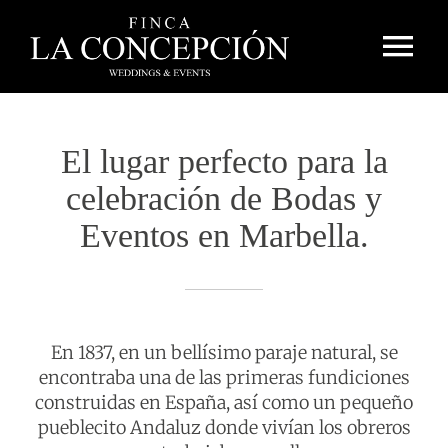
Saltar
al
Tog
contenido
Nav
INICIO
El lugar perfecto para la
LA FINCA
celebración de Bodas y
BODAS
Eventos en Marbella.
EVENTOS
CONTACTO
En 1837, en un bellísimo paraje natural, se
encontraba una de las primeras fundiciones
ACCOMODATION ASSISTANT
construidas en España, así como un pequeño
pueblecito Andaluz donde vivían los obreros